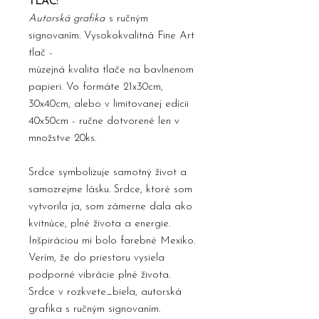
TLAČ:
Autorská grafika
s ručným
signovaním. Vysokokvalitná Fine Art
tlač -
múzejná kvalita tlače na bavlnenom
papieri. Vo formáte 21x30cm,
30x40cm, alebo v limitovanej edícii
40x50cm - ručne dotvorené len v
množstve 20ks.
Srdce symbolizuje samotný život a
samozrejme lásku. Srdce, ktoré som
vytvorila ja, som zámerne dala ako
kvitnúce, plné života a energie.
Inšpiráciou mi bolo farebné Mexiko.
Verím, že do priestoru vysiela
podporné vibrácie plné života.
Srdce v rozkvete_biela, autorská
grafika s ručným signovaním.