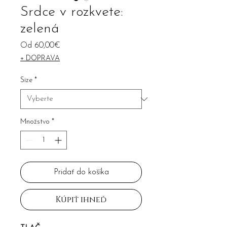
Srdce v rozkvete:
zelená
Zľavnená
Od
60,00€
cena
+ DOPRAVA
Size
*
Množstvo
*
Pridať do košíka
Kúpiť ihneď