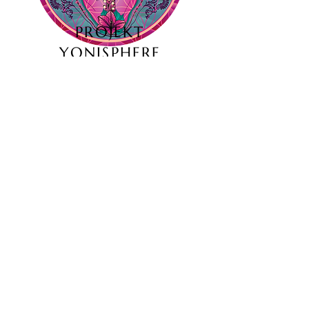
PROJEKT
YONISPHERE
DETSKÁ
KRESBA