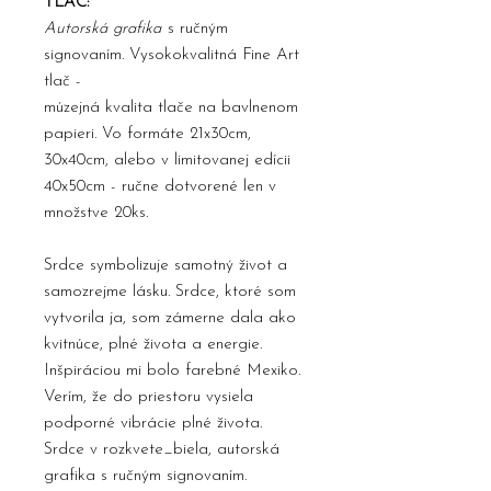
TLAČ:
Autorská grafika
s ručným
signovaním. Vysokokvalitná Fine Art
tlač -
múzejná kvalita tlače na bavlnenom
papieri. Vo formáte 21x30cm,
30x40cm, alebo v limitovanej edícii
40x50cm - ručne dotvorené len v
množstve 20ks.
Srdce symbolizuje samotný život a
samozrejme lásku. Srdce, ktoré som
vytvorila ja, som zámerne dala ako
kvitnúce, plné života a energie.
Inšpiráciou mi bolo farebné Mexiko.
Verím, že do priestoru vysiela
podporné vibrácie plné života.
Srdce v rozkvete_biela, autorská
grafika s ručným signovaním.