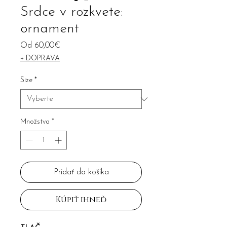
Srdce v rozkvete:
ornament
Zľavnená
Od
60,00€
cena
+ DOPRAVA
Size
*
Množstvo
*
Pridať do košíka
Kúpiť ihneď